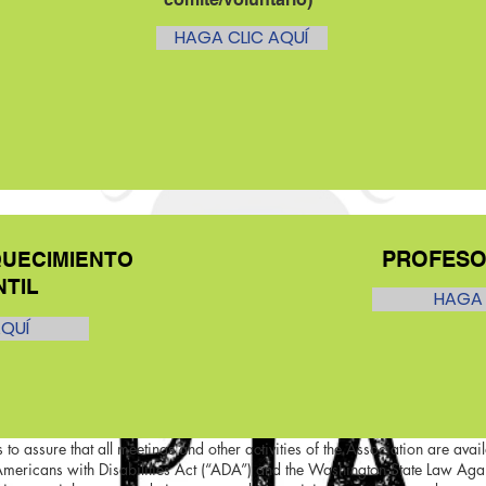
HAGA CLIC AQUÍ
PROFES
QUECIMIENTO
NTIL
HAGA 
AQUÍ
 to assure that all meetings and other activities of the Association are availa
Americans with Disabilities Act (“ADA”) and the Washington State Law Ag