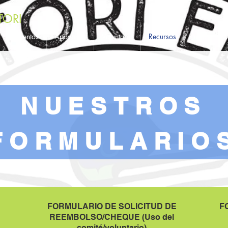
TORI
r
Eventos
Apoyanos
Voluntario
Recursos
Junta
C
NUESTROS
FORMULARIO
FORMULARIO DE SOLICITUD DE
F
REEMBOLSO/CHEQUE (Uso del
comité/voluntario)