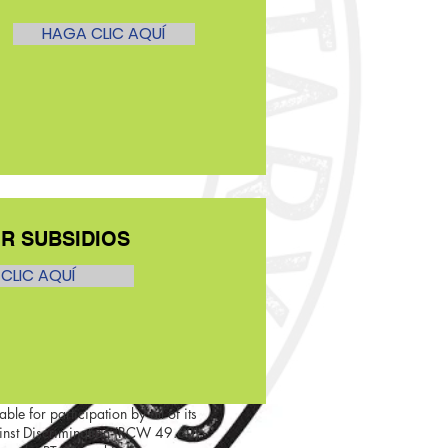
HAGA CLIC AQUÍ
OR
SUBSIDIOS
CLIC AQUÍ
ble for participation by all of its
ainst Discrimination (RCW 49.60).