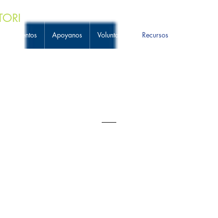
TORI
r
Eventos
Apoyanos
Voluntario
Recursos
Junta
C
Meet The Team